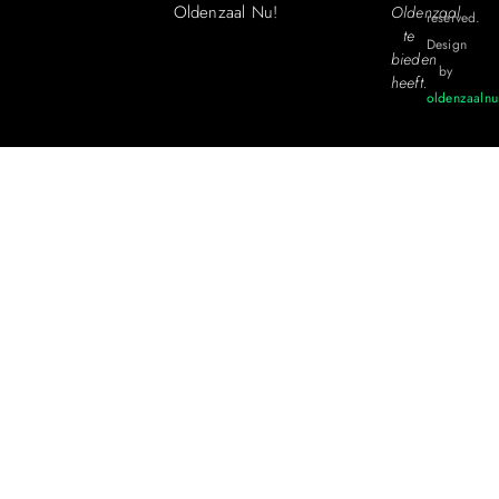
Oldenzaal Nu!
Oldenzaal
reserved.
te
Design
bieden
by
heeft.
oldenzaalnu