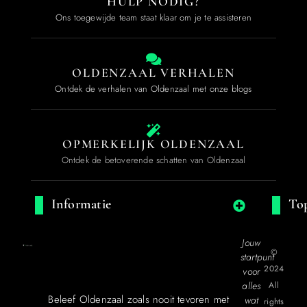
HULP NODIG?
Ons toegewijde team staat klaar om je te assisteren
OLDENZAAL VERHALEN
Ontdek de verhalen van Oldenzaal met onze blogs
OPMERKELIJK OLDENZAAL
Ontdek de betoverende schatten van Oldenzaal
Informatie
Top
Jouw
©
startpunt
2024
voor
alles
All
Beleef Oldenzaal zoals nooit tevoren met
wat
rights