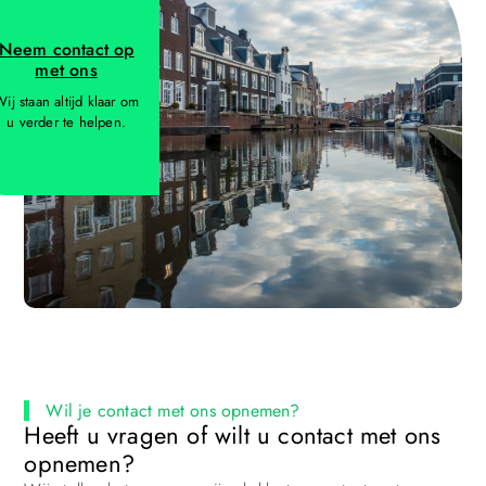
Neem contact op
met ons
ij staan altijd klaar om
u verder te helpen.
Wil je contact met ons opnemen?
Heeft u vragen of wilt u contact met ons
opnemen?