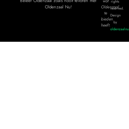
Beleef Oldenzaal zoals nooit tevoren met
wat
rights
Oldenzaal Nu!
Oldenzaal
reserved.
te
Design
bieden
by
heeft.
oldenzaalnu