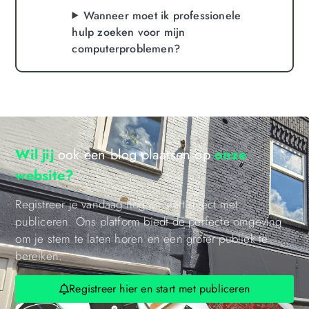
Wanneer moet ik professionele
hulp zoeken voor mijn
computerproblemen?
Wil jij
ook een blog plaatsen op
onze
website?
Registreer je vandaag nog en start direct met
publiceren. Ons platform biedt de perfecte omgeving
om je stem te laten horen en een groter publiek te
bereiken.
Registreer hier en start met publiceren