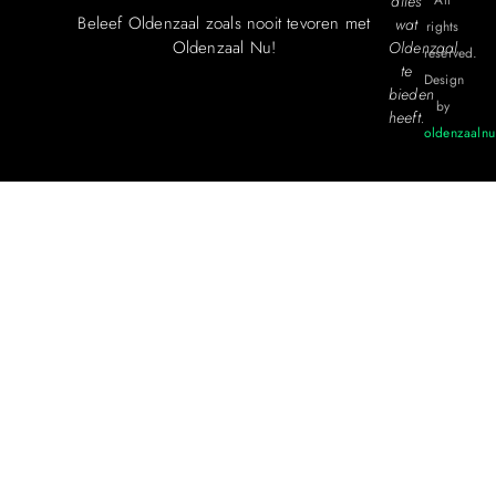
alles
All
Beleef Oldenzaal zoals nooit tevoren met
wat
rights
Oldenzaal Nu!
Oldenzaal
reserved.
te
Design
bieden
by
heeft.
oldenzaalnu