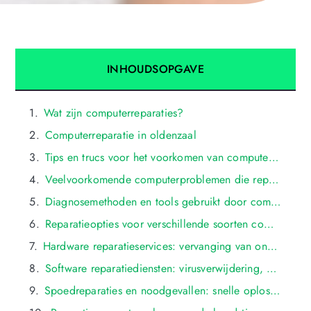
INHOUDSOPGAVE
Wat zijn computerreparaties?
Computerreparatie in oldenzaal
Tips en trucs voor het voorkomen van computerproblemen
Veelvoorkomende computerproblemen die reparatie vereisen in oldenzaal: hardwarefouten, softwarecrashes, en netwerkproblemen
Diagnosemethoden en tools gebruikt door computerreparatiebedrijven in oldenzaal
Reparatieopties voor verschillende soorten computers en apparaten: desktops, laptops, tablets, en smartphones in oldenzaal
Hardware reparatieservices: vervanging van onderdelen, reparatie van schermen, en upgrades in oldenzaal
Software reparatiediensten: virusverwijdering, bestandsherstel, en systeemoptimalisatie in oldenzaal
Spoedreparaties en noodgevallen: snelle oplossingen voor dringende computerproblemen in oldenzaal