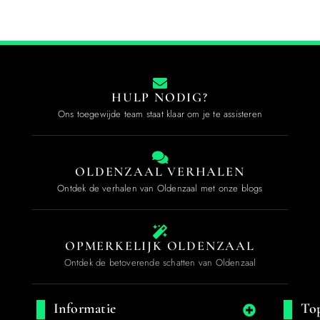
HULP NODIG?
Ons toegewijde team staat klaar om je te assisteren
OLDENZAAL VERHALEN
Ontdek de verhalen van Oldenzaal met onze blogs
OPMERKELIJK OLDENZAAL
Ontdek de betoverende schatten van Oldenzaal
Informatie
Top