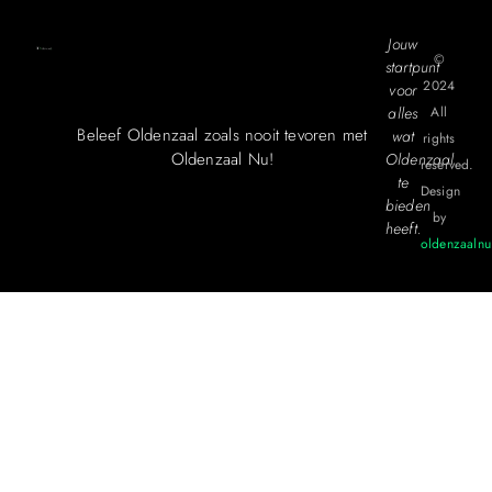
Jouw
©
startpunt
2024
voor
alles
All
Beleef Oldenzaal zoals nooit tevoren met
wat
rights
Oldenzaal Nu!
Oldenzaal
reserved.
te
Design
bieden
by
heeft.
oldenzaalnu