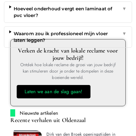
Hoeveel onderhoud vergt een laminaat of
▼
pvc vloer?
Waarom zou ik professioneel mijn vloer
▼
laten leggen?
Verken de kracht van lokale reclame voor
jouw bedrijf!
Ontdek hoe lokale reclame de groei van jouw bedrijf
kan stimuleren door je onder te dompelen in deze
boeiende wereld.
Laten we aan de slag gaan!
Nieuwste artikelen
Recente verhalen uit Oldenzaal
Dirk van den Broek openingstijden in