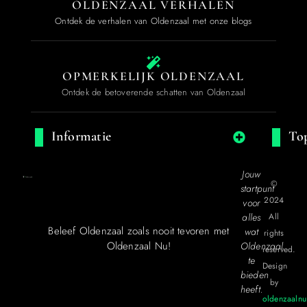
OLDENZAAL VERHALEN
Ontdek de verhalen van Oldenzaal met onze blogs
OPMERKELIJK OLDENZAAL
Ontdek de betoverende schatten van Oldenzaal
Informatie
Top
Jouw
©
startpunt
2024
voor
alles
All
Beleef Oldenzaal zoals nooit tevoren met
wat
rights
Oldenzaal Nu!
Oldenzaal
reserved.
te
Design
bieden
by
heeft.
oldenzaalnu