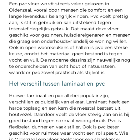
Een pvc vloer wordt steeds vaker gekozen in
Oldenzaal, vooral door mensen die comfort en een
lange levensduur belangrijk vinden. Pvc voelt prettig
aan, is stil in gebruik en kan uitstekend tegen
intensief dagelijks gebruik. Dat maakt deze vloer
geschikt voor gezinnen, huisdiereigenaren en mensen
die graag een onderhoudsvriendelijke woning willen.
Ook in open woonkeukens of hallen is pvc een sterke
keuze, omdat het materiaal goed bestand is tegen
vocht en vuil. De moderne dessins zijn nauwelijks nog
te onderscheiden van echt hout of natuursteen,
waardoor pvc zowel praktisch als stijlvol is.
Het verschil tussen laminaat en pvc
Hoewel laminaat en pvc allebei populair zijn,
verschillen ze duidelijk van elkaar. Laminaat heeft een
harde toplaag en een kern die meestal bestaat uit
houtvezel. Daardoor voelt de vloer stevig aan en is hij
goed bestand tegen normaal woongebruik. Pvc is
flexibeler, dunner en vaak stiller. Ook is pvc beter
geschikt voor ruimtes waar vocht een rol speelt. Wie
in Oldenzaal een vloer zoekt voor een slaapkamer,