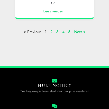
tijd
Lees verder
« Previous
1
2
3
4
5
Next »
HULP NODIG?
Ons toegewijde team staat klaar om je te assisteren