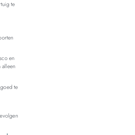
tuig te
oorten
sco en
 alleen
 goed te
gevolgen