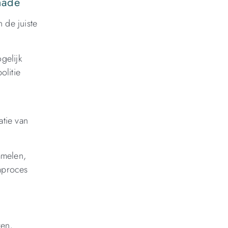
hade
 de juiste
gelijk
olitie
atie van
amelen,
improces
ren,