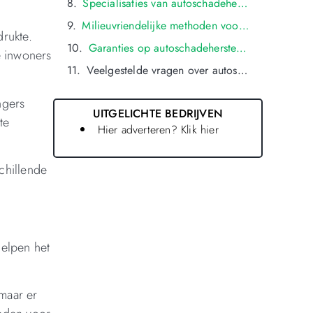
Specialisaties van autoschadeherstelbedrijven in oldenzaal, zoals uitdeuken zonder spuiten of spotrepair
Milieuvriendelijke methoden voor autoschadeherstel in oldenzaal
drukte.
Garanties op autoschadeherstelwerkzaamheden in oldenzaal: Wat kunt u verwachten?
e inwoners
Veelgestelde vragen over autoschade in oldenzaal
ngers
UITGELICHTE BEDRIJVEN
te
Hier adverteren? Klik hier
schillende
helpen het
 maar er