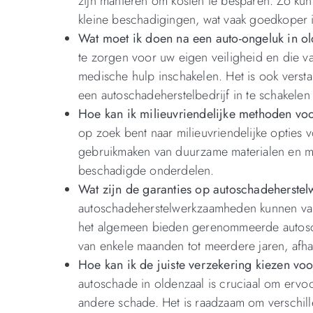
zijn manieren om kosten te besparen. Zo kun
kleine beschadigingen, wat vaak goedkoper is
Wat moet ik doen na een auto-ongeluk in o
te zorgen voor uw eigen veiligheid en die v
medische hulp inschakelen. Het is ook vers
een autoschadeherstelbedrijf in te schakelen 
Hoe kan ik milieuvriendelijke methoden voo
op zoek bent naar milieuvriendelijke opties 
gebruikmaken van duurzame materialen en m
beschadigde onderdelen.
Wat zijn de garanties op autoschadeherste
autoschadeherstelwerkzaamheden kunnen varië
het algemeen bieden gerenommeerde autoscha
van enkele maanden tot meerdere jaren, afhan
Hoe kan ik de juiste verzekering kiezen vo
autoschade in oldenzaal is cruciaal om ervo
andere schade. Het is raadzaam om verschill