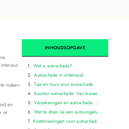
INHOUDSOPGAVE
ine
interieur
Wat is autoschade?
Autoschade in oldenzaal
Tips en trucs voor autoschade
 te maken
Soorten autoschade: Van krassen tot deuken en ernstigere schade in oldenzaal
Verzekeringen en autoschade: Hoe wordt autoschade gedekt in oldenzaal?
eid en
r er
Wat te doen na een auto-ongeluk in oldenzaal: Stappen voor het omgaan met autoschade
Kostenramingen voor autoschadeherstel in oldenzaal: Wat beïnvloedt de prijs?