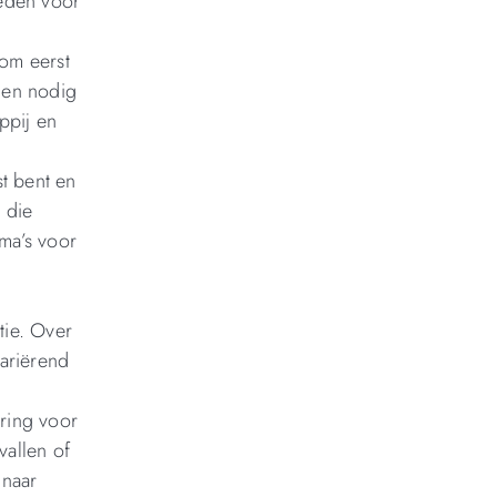
ieden voor
 om eerst
ien nodig
ppij en
t bent en
 die
ma’s voor
tie. Over
ariërend
ering voor
vallen of
 naar