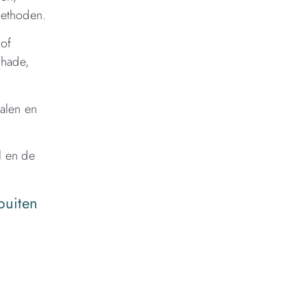
methoden.
 of
chade,
ialen en
l en de
puiten