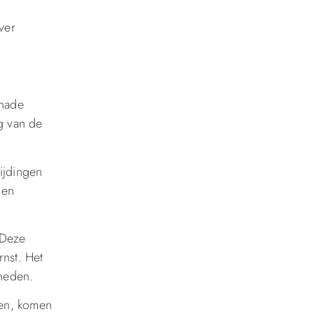
ver
chade
g van de
ijdingen
 en
 Deze
nst. Het
mheden.
len, komen