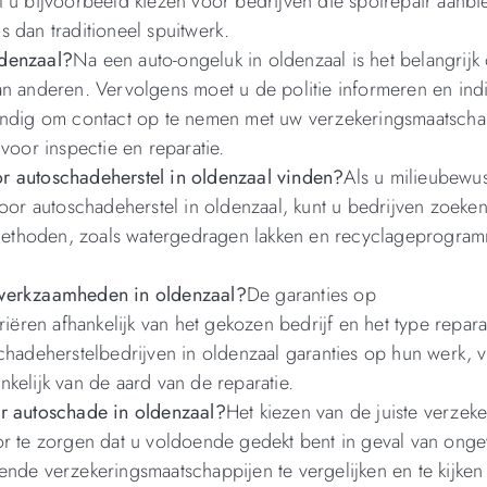
t u bijvoorbeeld kiezen voor bedrijven die spotrepair aanb
 dan traditioneel spuitwerk.
ldenzaal?
Na een auto-ongeluk in oldenzaal is het belangrijk
an anderen. Vervolgens moet u de politie informeren en ind
tandig om contact op te nemen met uw verzekeringsmaatscha
voor inspectie en reparatie.
r autoschadeherstel in oldenzaal vinden?
Als u milieubewus
voor autoschadeherstel in oldenzaal, kunt u bedrijven zoeken
ethoden, zoals watergedragen lakken en recyclageprogram
lwerkzaamheden in oldenzaal?
De garanties op
ren afhankelijk van het gekozen bedrijf en het type repara
deherstelbedrijven in oldenzaal garanties op hun werk, v
kelijk van de aard van de reparatie.
or autoschade in oldenzaal?
Het kiezen van de juiste verzek
or te zorgen dat u voldoende gedekt bent in geval van onge
ende verzekeringsmaatschappijen te vergelijken en te kijken