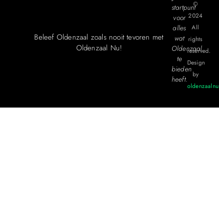
©
startpunt
2024
voor
alles
All
Beleef Oldenzaal zoals nooit tevoren met
wat
rights
Oldenzaal Nu!
Oldenzaal
reserved.
te
Design
bieden
by
heeft.
oldenzaalnu