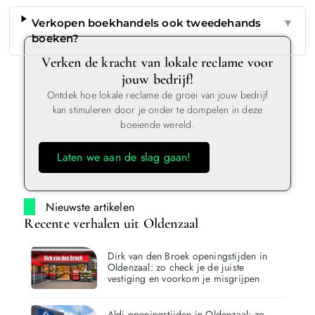
Verkopen boekhandels ook tweedehands
▼
boeken?
Verken de kracht van lokale reclame voor
jouw bedrijf!
Ontdek hoe lokale reclame de groei van jouw bedrijf
kan stimuleren door je onder te dompelen in deze
boeiende wereld.
Laten we aan de slag gaan!
Nieuwste artikelen
Recente verhalen uit Oldenzaal
Dirk van den Broek openingstijden in
Oldenzaal: zo check je de juiste
vestiging en voorkom je misgrijpen
Aldi openingstijden in Oldenzaal: zo