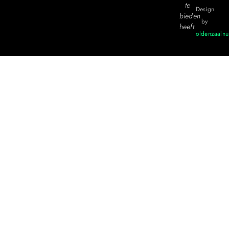
te
Design
bieden
by
heeft.
oldenzaalnu