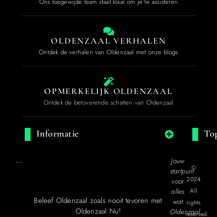
Ons toegewijde team staat klaar om je te assisteren
OLDENZAAL VERHALEN
Ontdek de verhalen van Oldenzaal met onze blogs
OPMERKELIJK OLDENZAAL
Ontdek de betoverende schatten van Oldenzaal
Informatie
Top
Jouw
©
startpunt
2024
voor
alles
All
Beleef Oldenzaal zoals nooit tevoren met
wat
rights
Oldenzaal Nu!
Oldenzaal
reserved.