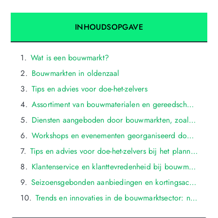
INHOUDSOPGAVE
Wat is een bouwmarkt?
Bouwmarkten in oldenzaal
Tips en advies voor doe-het-zelvers
Assortiment van bouwmaterialen en gereedschappen beschikbaar bij bouwmarkten in oldenzaal
Diensten aangeboden door bouwmarkten, zoals verf mengen, zaagservice, en sleutelservice in oldenzaal
Workshops en evenementen georganiseerd door bouwmarkten voor klus- en tuinierenthousiasten in oldenzaal
Tips en advies voor doe-het-zelvers bij het plannen en uitvoeren van bouwprojecten in oldenzaal
Klantenservice en klanttevredenheid bij bouwmarkten: begeleiding, ondersteuning en retourbeleid in oldenzaal
Seizoensgebonden aanbiedingen en kortingsacties bij bouwmarkten in oldenzaal
Trends en innovaties in de bouwmarktsector: nieuwe producten, technologieën en diensten in oldenzaal