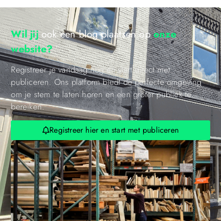
Wil jij
ook een blog plaatsen op
onze
website?
Registreer je vandaag nog en start direct met
publiceren. Ons platform biedt de perfecte omgeving
om je stem te laten horen en een groter publiek te
bereiken.
Registreer hier en start met publiceren