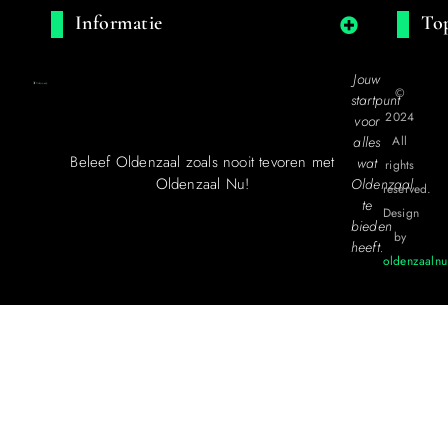
Informatie
Top
Jouw
©
startpunt
2024
voor
alles
All
Beleef Oldenzaal zoals nooit tevoren met
wat
rights
Oldenzaal Nu!
Oldenzaal
reserved.
te
Design
bieden
by
heeft.
oldenzaalnu