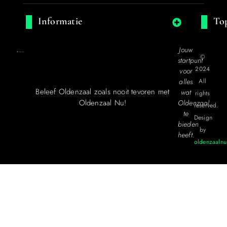
Informatie
Top
Jouw
©
startpunt
2024
voor
alles
All
Beleef Oldenzaal zoals nooit tevoren met
wat
rights
Oldenzaal Nu!
Oldenzaal
reserved.
te
Design
bieden
by
heeft.
oldenzaalnu