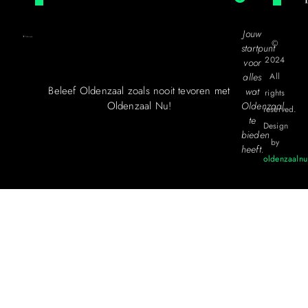
Jouw
©
startpunt
2024
voor
alles
All
Beleef Oldenzaal zoals nooit tevoren met
wat
rights
Oldenzaal Nu!
Oldenzaal
reserved.
te
Design
bieden
by
heeft.
oldenzaalnu