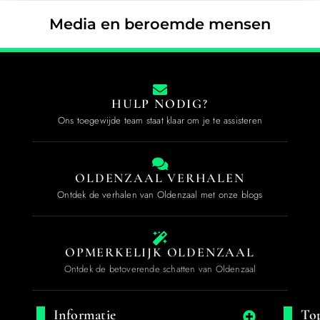
Media en beroemde mensen
HULP NODIG?
Ons toegewijde team staat klaar om je te assisteren
OLDENZAAL VERHALEN
Ontdek de verhalen van Oldenzaal met onze blogs
OPMERKELIJK OLDENZAAL
Ontdek de betoverende schatten van Oldenzaal
Informatie
Top