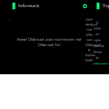
Informatie
Top
Jouw
©
startpunt
2024
voor
alles
All
Beleef Oldenzaal zoals nooit tevoren met
wat
rights
Oldenzaal Nu!
Oldenzaal
reserved.
te
Design
bieden
by
heeft.
oldenzaalnu