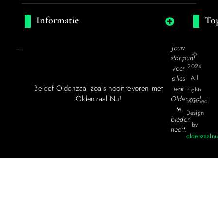
Informatie
Top
Jouw
©
startpunt
2024
voor
alles
All
Beleef Oldenzaal zoals nooit tevoren met
wat
rights
Oldenzaal Nu!
Oldenzaal
reserved.
te
Design
bieden
by
heeft.
oldenzaalnu