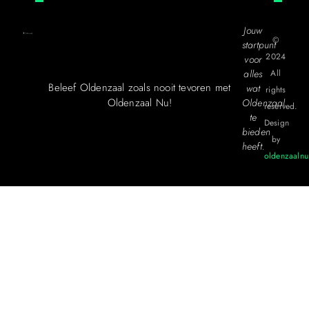
Jouw
©
startpunt
2024
voor
alles
All
Beleef Oldenzaal zoals nooit tevoren met
wat
rights
Oldenzaal Nu!
Oldenzaal
reserved.
te
Design
bieden
by
heeft.
oldenzaalnu