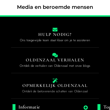
Media en beroemde mensen
HULP NODIG?
Ons toegewijde team staat klaar om je te assisteren
OLDENZAAL VERHALEN
Ontdek de verhalen van Oldenzaal met onze blogs
OPMERKELIJK OLDENZAAL
Ontdek de betoverende schatten van Oldenzaal
Informatie
Top