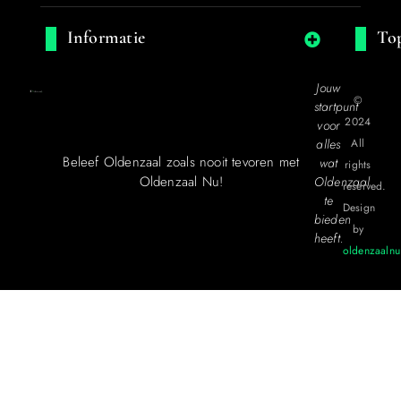
Informatie
Top
Jouw
©
startpunt
2024
voor
alles
All
Beleef Oldenzaal zoals nooit tevoren met
wat
rights
Oldenzaal Nu!
Oldenzaal
reserved.
te
Design
bieden
by
heeft.
oldenzaalnu