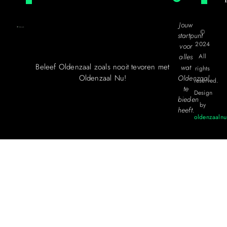
Jouw
©
startpunt
2024
voor
alles
All
Beleef Oldenzaal zoals nooit tevoren met
wat
rights
Oldenzaal Nu!
Oldenzaal
reserved.
te
Design
bieden
by
heeft.
oldenzaalnu