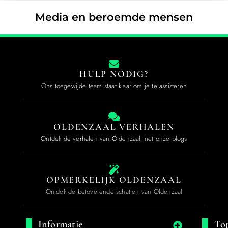
Media en beroemde mensen
HULP NODIG?
Ons toegewijde team staat klaar om je te assisteren
OLDENZAAL VERHALEN
Ontdek de verhalen van Oldenzaal met onze blogs
OPMERKELIJK OLDENZAAL
Ontdek de betoverende schatten van Oldenzaal
Informatie
Top