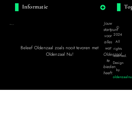
Informatie
Top
Jouw
©
startpunt
2024
voor
alles
All
Beleef Oldenzaal zoals nooit tevoren met
wat
rights
Oldenzaal Nu!
Oldenzaal
reserved.
te
Design
bieden
by
heeft.
oldenzaalnu