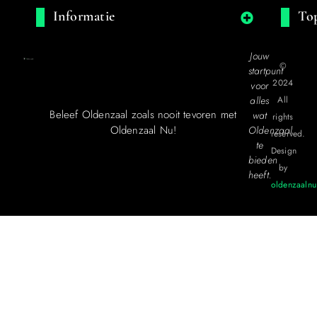
Informatie
Top
Jouw
©
startpunt
2024
voor
alles
All
Beleef Oldenzaal zoals nooit tevoren met
wat
rights
Oldenzaal Nu!
Oldenzaal
reserved.
te
Design
bieden
by
heeft.
oldenzaalnu