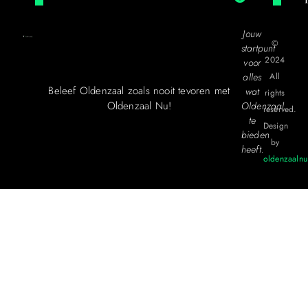
Jouw
©
startpunt
2024
voor
alles
All
Beleef Oldenzaal zoals nooit tevoren met
wat
rights
Oldenzaal Nu!
Oldenzaal
reserved.
te
Design
bieden
by
heeft.
oldenzaalnu