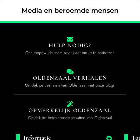
Media en beroemde mensen
HULP NODIG?
Ons toegewijde team staat klaar om je te assisteren
OLDENZAAL VERHALEN
Ontdek de verhalen van Oldenzaal met onze blogs
OPMERKELIJK OLDENZAAL
Ontdek de betoverende schatten van Oldenzaal
Informatie
Top