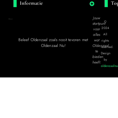
Informatie
Top
Jouw
©
startpunt
2024
voor
alles
All
Beleef Oldenzaal zoals nooit tevoren met
wat
rights
Oldenzaal Nu!
Oldenzaal
reserved.
te
Design
bieden
by
heeft.
oldenzaalnu