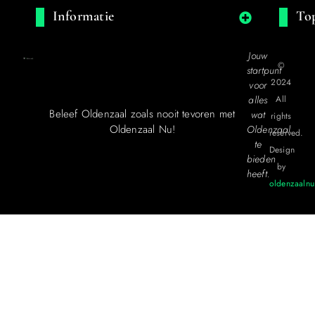
Informatie
Top
Jouw
©
startpunt
2024
voor
alles
All
Beleef Oldenzaal zoals nooit tevoren met
wat
rights
Oldenzaal Nu!
Oldenzaal
reserved.
te
Design
bieden
by
heeft.
oldenzaalnu