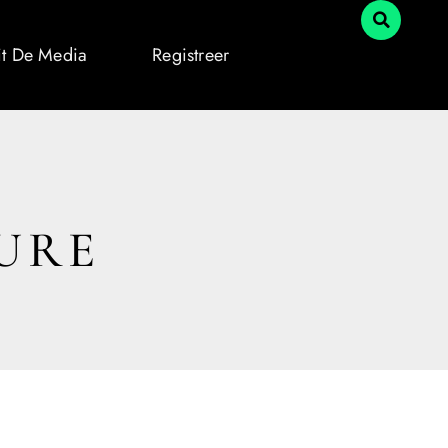
it De Media
Registreer
URE