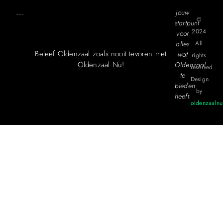
Jouw
©
startpunt
2024
voor
alles
All
Beleef Oldenzaal zoals nooit tevoren met
wat
rights
Oldenzaal Nu!
Oldenzaal
reserved.
te
Design
bieden
by
heeft.
oldenzaalnu