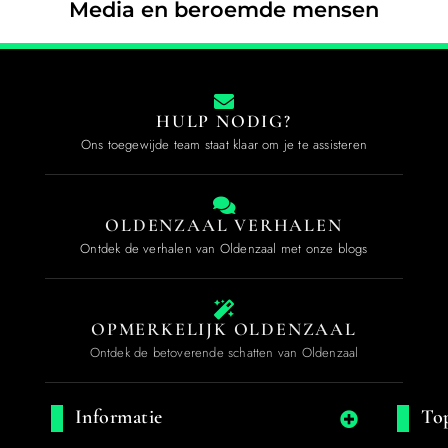
Media en beroemde mensen
HULP NODIG?
Ons toegewijde team staat klaar om je te assisteren
OLDENZAAL VERHALEN
Ontdek de verhalen van Oldenzaal met onze blogs
OPMERKELIJK OLDENZAAL
Ontdek de betoverende schatten van Oldenzaal
Informatie
Top