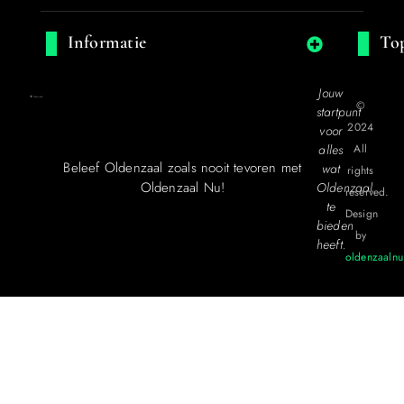
Informatie
Top
Jouw
©
startpunt
2024
voor
alles
All
Beleef Oldenzaal zoals nooit tevoren met
wat
rights
Oldenzaal Nu!
Oldenzaal
reserved.
te
Design
bieden
by
heeft.
oldenzaalnu