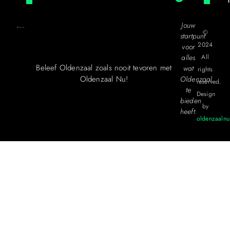
Jouw
©
startpunt
2024
voor
alles
All
Beleef Oldenzaal zoals nooit tevoren met
wat
rights
Oldenzaal Nu!
Oldenzaal
reserved.
te
Design
bieden
by
heeft.
oldenzaalnu