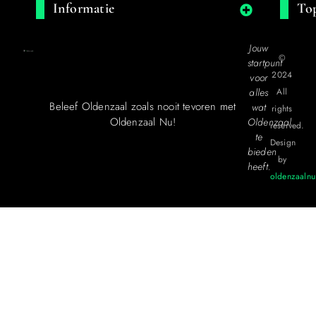
Informatie
Top
Jouw
©
startpunt
2024
voor
alles
All
Beleef Oldenzaal zoals nooit tevoren met
wat
rights
Oldenzaal Nu!
Oldenzaal
reserved.
te
Design
bieden
by
heeft.
oldenzaalnu