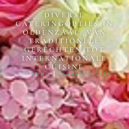
DIVERSE
CATERINGOPTIES IN
OLDENZAAL: VAN
TRADITIONELE
GERECHTEN TOT
INTERNATIONALE
CUISINE
CATERING
JANUARI 8, 2024