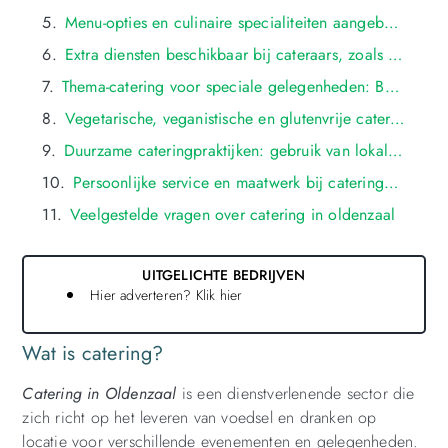
Menu-opties en culinaire specialiteiten aangeboden door cateraars in oldenzaal: buffetten, hapjes, diners, en meer
Extra diensten beschikbaar bij cateraars, zoals interieurreiniging, waxbehandelingen, en velgenreiniging in oldenzaal
Thema-catering voor speciale gelegenheden: BBQ-feesten, Italiaanse avonden, en cocktailrecepties in oldenzaal
Vegetarische, veganistische en glutenvrije cateringopties beschikbaar in oldenzaal
Duurzame cateringpraktijken: gebruik van lokale en seizoensgebonden ingrediënten, recyclebare verpakkingen en energiezuinige keukens in oldenzaal
Persoonlijke service en maatwerk bij cateringbedrijven: menu-aanpassingen, dieetvereisten en speciale verzoeken in oldenzaal
Veelgestelde vragen over catering in oldenzaal
UITGELICHTE BEDRIJVEN
Hier adverteren? Klik hier
Wat is catering?
Catering in Oldenzaal
is een dienstverlenende sector die
zich richt op het leveren van voedsel en dranken op
locatie voor verschillende evenementen en gelegenheden.