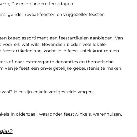
oween, Pasen en andere feestdagen
rs, gender reveal-feesten en vrijgezellenfeesten
l
ie een breed assortiment aan feestartikelen aanbieden. Van
s voor elk wat wils. Bovendien bieden veel lokale
estartikelen aan, zodat je je feest uniek kunt maken.
gers of naar extravagante decoraties en thematische
 om van je feest een onvergetelijke gebeurtenis te maken.
nzaal? Hier zijn enkele veelgestelde vragen:
inkels in oldenzaal, waaronder feestwinkels, warenhuizen,
stjes?