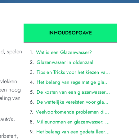
INHOUDSOPGAVE
nd, spelen
Wat is een Glazenwasser?
Glazenwasser in oldenzaal
Tips en Tricks voor het kiezen van een Glazenwasser
 vlekken
Het belang van regelmatige glazenwasser voor voertuigen in oldenzaal
 een hoog
De kosten van een glazenwasser in oldenzaal: Wat kunt u verwachten?
aling van
De wettelijke vereisten voor glazenwasser in oldenzaal: Een overzicht
Veelvoorkomende problemen die tijdens glazenwasser in oldenzaal worden aangetroffen
auto’s,
Milieunormen en glazenwasser: Hoe worden deze gehandhaafd in oldenzaal?
Het belang van een gedetailleerde glazenwasser voor voertuigeigenaren in oldenzaal
rbetert,