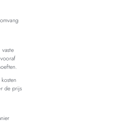
e omvang
 vaste
 vooraf
hoeften.
e kosten
r de prijs
nier