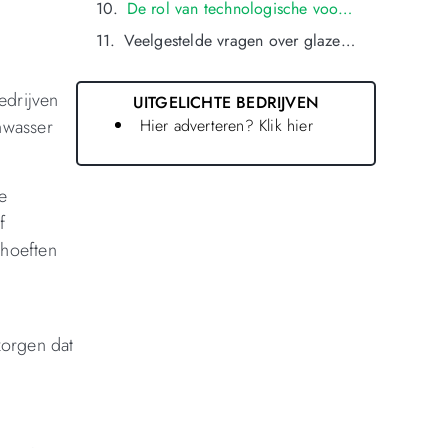
De rol van technologische vooruitgang bij glazenwasser in oldenzaal
Veelgestelde vragen over glazenwasser in oldenzaal
edrijven
UITGELICHTE BEDRIJVEN
Hier adverteren? Klik hier
nwasser
e
f
ehoeften
zorgen dat