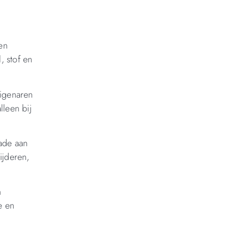
en
, stof en
eigenaren
lleen bij
ade aan
ijderen,
n
e en