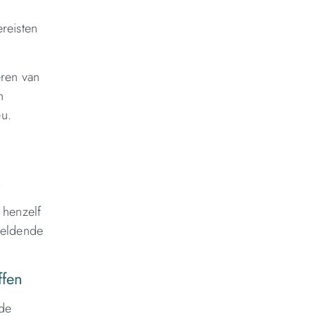
ereisten
eren van
n
eu.
.
 henzelf
geldende
ffen
nde