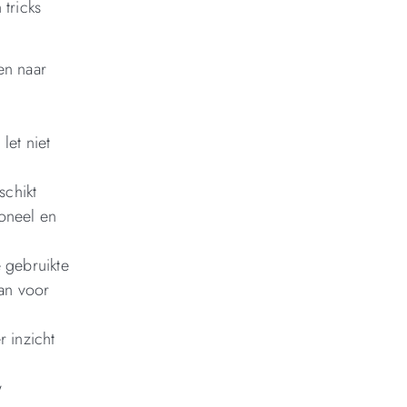
 tricks
en naar
let niet
schikt
ioneel en
e gebruikte
aan voor
 inzicht
w