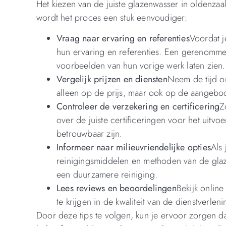
Het kiezen van de juiste glazenwasser in oldenzaal
wordt het proces een stuk eenvoudiger:
Vraag naar ervaring en referenties
Voordat j
hun ervaring en referenties. Een gerenommee
voorbeelden van hun vorige werk laten zien.
Vergelijk prijzen en diensten
Neem de tijd om
alleen op de prijs, maar ook op de aangebo
Controleer de verzekering en certificering
Z
over de juiste certificeringen voor het uitv
betrouwbaar zijn.
Informeer naar milieuvriendelijke opties
Als 
reinigingsmiddelen en methoden van de glaze
een duurzamere reiniging.
Lees reviews en beoordelingen
Bekijk onlin
te krijgen in de kwaliteit van de dienstverle
Door deze tips te volgen, kun je ervoor zorgen dat