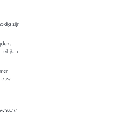
nodig zijn
ijdens
oeilijken
emen
 jouw
nwassers