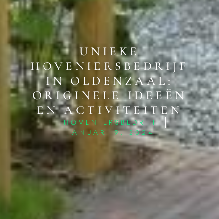
UNIEKE
HOVENIERSBEDRIJF
IN OLDENZAAL:
ORIGINELE IDEEËN
EN ACTIVITEITEN
HOVENIERSBEDRIJF
JANUARI 9, 2024