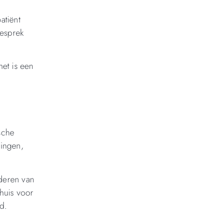
atiënt
gesprek
het is een
sche
ingen,
jderen van
huis voor
d.