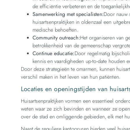
de efficiëntie verbeteren en de toegankelijk
Samenwerking met specialisten:
Door nauw s
huisartsenpraktijken in oldenzaal een uitge
medische behoeften.
Community outreach:
Het organiseren van 
betrokkenheid van de gemeenschap vergrote
Continue educatie:
Door regelmatig bijschol
kennis en vaardigheden up-to-date houden e
Door deze strategieën te omarmen, kunnen huisarts
verschil maken in het leven van hun patiënten.
Locaties en openingstijden van huisart
Huisartsenpraktijken vormen een essentieel onderd
weten waar ze zich bevinden en wanneer ze open zi
over de stad en omliggende gebieden, elk met hun
Naast de reguliere kantooruren bieden veel huisa