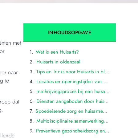
INHOUDSOPGAVE
ënten met
oor
Wat is een Huisarts?
Huisarts in oldenzaal
Tips en Tricks voor Huisarts in oldenzaal
oor naar
g te
Locaties en openingstijden van huisartsenpraktijken in oldenzaal
Inschrijvingsproces bij een huisarts in oldenzaal: benodigde documenten en procedures
eroep dat
Diensten aangeboden door huisartsenpraktijken in oldenzaal: medische consultaties, vaccinaties, etc.
g.
Spoedeisende zorg en huisartsenposten in oldenzaal: beschikbaarheid en bereikbaarheid
Multidisciplinaire samenwerking in de gezondheidszorg in oldenzaal: huisartsen en specialisten
Preventieve gezondheidszorg en screening aangeboden door huisartsen in oldenzaal
llende