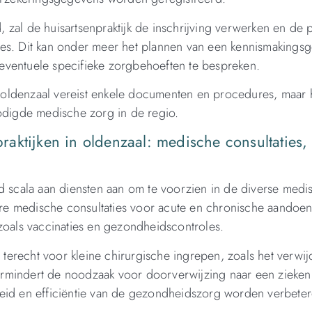
zal de huisartsenpraktijk de inschrijving verwerken en de p
ces. Dit kan onder meer het plannen van een kennismakings
eventuele specifieke zorgbehoeften te bespreken.
in oldenzaal vereist enkele documenten en procedures, maar 
nodigde medische zorg in de regio.
aktijken in oldenzaal: medische consultaties,
ed scala aan diensten aan om te voorzien in de diverse medi
e medische consultaties voor acute en chronische aandoen
zoals vaccinaties en gezondheidscontroles.
n terecht voor kleine chirurgische ingrepen, zoals het verwi
rmindert de noodzaak voor doorverwijzing naar een zieken
heid en efficiëntie van de gezondheidszorg worden verbeter