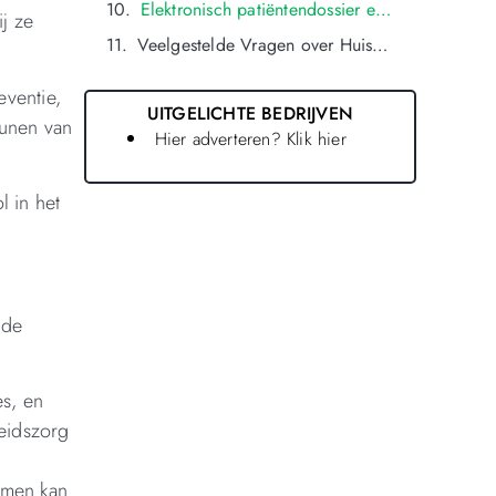
Elektronisch patiëntendossier en privacyregels bij huisartsenpraktijken in oldenzaal
j ze
Veelgestelde Vragen over Huisarts in oldenzaal
eventie,
UITGELICHTE BEDRIJVEN
eunen van
Hier adverteren? Klik hier
l in het
 de
s, en
eidszorg
emen kan