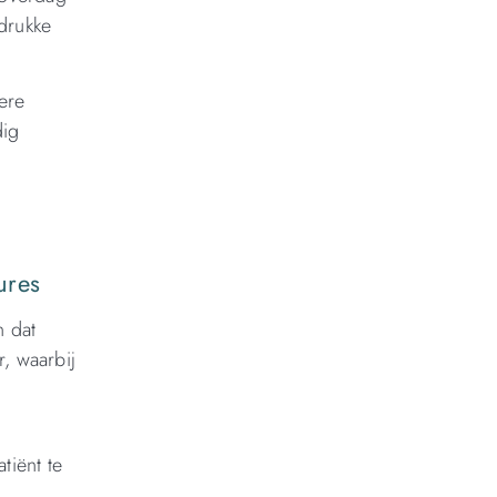
drukke
ere
dig
t
ures
n dat
r, waarbij
n
tiënt te