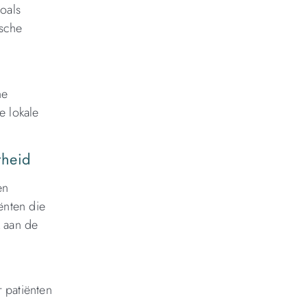
oals
ische
he
e lokale
rheid
en
ënten die
 aan de
r patiënten