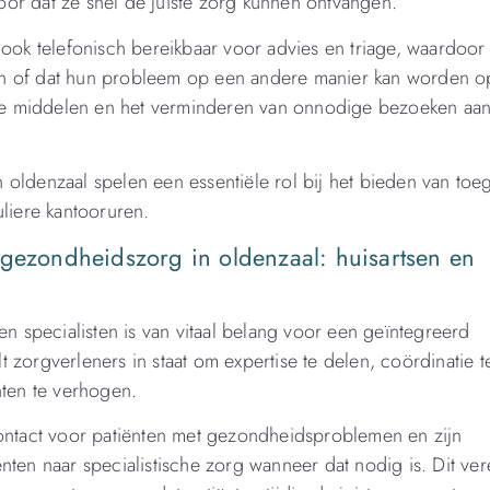
or dat ze snel de juiste zorg kunnen ontvangen.
 ook telefonisch bereikbaar voor advies en triage, waardoor
en of dat hun probleem op een andere manier kan worden o
sche middelen en het verminderen van onnodige bezoeken aa
oldenzaal spelen een essentiële rol bij het bieden van toeg
uliere kantooruren.
 gezondheidszorg in oldenzaal: huisartsen en
en specialisten is van vitaal belang voor een geïntegreerd
 zorgverleners in staat om expertise te delen, coördinatie t
nten te verhogen.
contact voor patiënten met gezondheidsproblemen en zijn
nten naar specialistische zorg wanneer dat nodig is. Dit ver