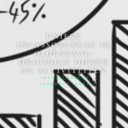
UNIEKE
INCASSOBUREAU IN
OLDENZAAL:
ORIGINELE IDEEËN
EN ACTIVITEITEN
INCASSOBUREAU
JANUARI 9, 2024