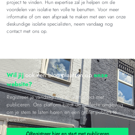
project te vinden. Hun expertise zal je helpen om de
voordelen van isolatie ten volle te benutten. Voor meer
informatie of om een afspraak te maken met een van onze
deskundige isolatie specialisten, neem vandaag nog
contact met ons op.
Wil jij
ook een blog plaatsen op
onze
website?
Registreer je vandaag nog en start direct met
publiceren. Ons platform biedt de perfecte omgeving
om je stem te laten horen en een groter publiek te
bereiken.
Registreer hier en start met publiceren