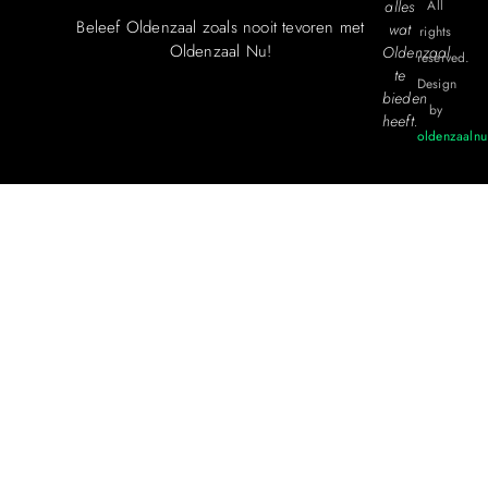
alles
All
Beleef Oldenzaal zoals nooit tevoren met
wat
rights
Oldenzaal Nu!
Oldenzaal
reserved.
te
Design
bieden
by
heeft.
oldenzaalnu