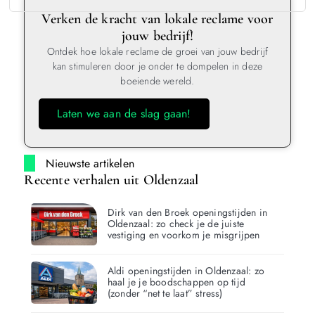
Verken de kracht van lokale reclame voor
jouw bedrijf!
Ontdek hoe lokale reclame de groei van jouw bedrijf
kan stimuleren door je onder te dompelen in deze
boeiende wereld.
Laten we aan de slag gaan!
Nieuwste artikelen
Recente verhalen uit Oldenzaal
Dirk van den Broek openingstijden in
Oldenzaal: zo check je de juiste
vestiging en voorkom je misgrijpen
Aldi openingstijden in Oldenzaal: zo
haal je je boodschappen op tijd
(zonder “net te laat” stress)