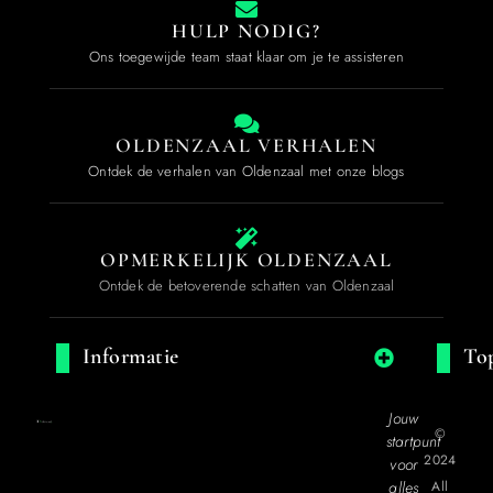
HULP NODIG?
Ons toegewijde team staat klaar om je te assisteren
OLDENZAAL VERHALEN
Ontdek de verhalen van Oldenzaal met onze blogs
OPMERKELIJK OLDENZAAL
Ontdek de betoverende schatten van Oldenzaal
Informatie
Top
Jouw
©
startpunt
2024
voor
alles
All