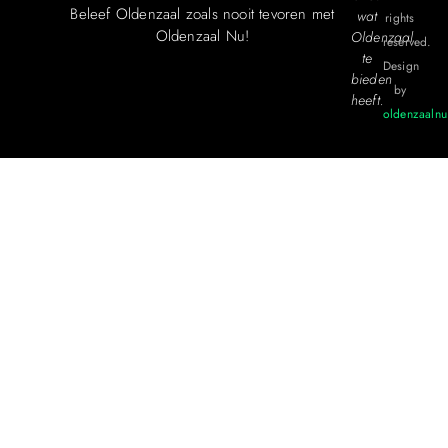
Beleef Oldenzaal zoals nooit tevoren met
wat
rights
Oldenzaal Nu!
Oldenzaal
reserved.
te
Design
bieden
by
heeft.
oldenzaalnu