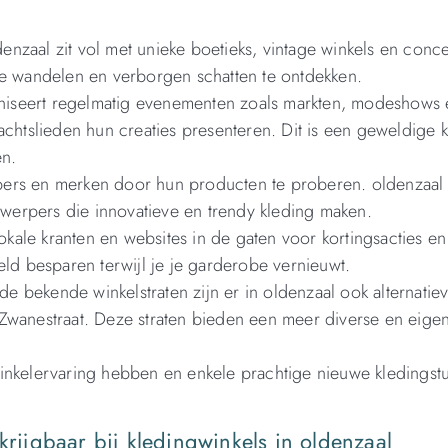
enzaal zit vol met unieke boetieks, vintage winkels en conce
te wandelen en verborgen schatten te ontdekken.
niseert regelmatig evenementen zoals markten, modeshows 
achtslieden hun creaties presenteren. Dit is een geweldige 
en.
pers en merken door hun producten te proberen. oldenzaal 
erpers die innovatieve en trendy kleding maken.
kale kranten en websites in de gaten voor kortingsacties en
eld besparen terwijl je je garderobe vernieuwt.
de bekende winkelstraten zijn er in oldenzaal ook alternatie
Zwanestraat. Deze straten bieden een meer diverse en eige
inkelervaring hebben en enkele prachtige nieuwe kledingst
krijgbaar bij kledingwinkels in oldenzaal