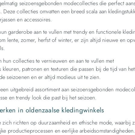
egelmatig seizoensgebonden modecollecties die perfect aansl
Deze collecties omvatten een breed scala aan kledingstuk
rjassen en accessoires.
un garderobe aan te vullen met trendy en functionele kledi
om lente, zomer, herfst of winter, er zijn altijd nieuwe en 
ls.
 hun collecties te vernieuwen en aan te vullen met
euren, patronen en texturen die passen bij de tijd van het 
n de seizoenen en er altijd modieus uit te zien.
n een uitgebreid assortiment aan seizoensgebonden modecol
se en trendy look die past bij het seizoen.
rken in oldenzaalse kledingwinkels
ie zich richten op duurzaamheid en ethische mode, waarbij 
lijke productieprocessen en eerlijke arbeidsomstandigheden