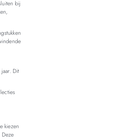
uiten bij
ken,
ngstukken
opwindende
jaar. Dit
lecties
ze kiezen
. Deze