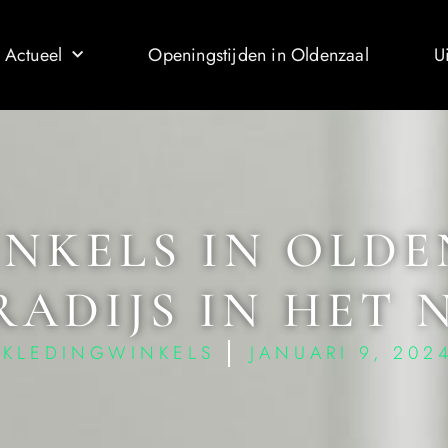
 Actueel
Openingstijden in Oldenzaal
U
NKELS IN OLDE
ADIJS IN HET
KLEDINGWINKELS
JANUARI 9, 202