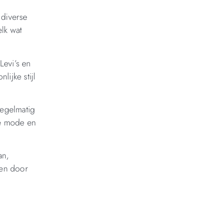
 diverse
elk wat
Levi’s en
ijke stijl
regelmatig
te mode en
an,
ken door