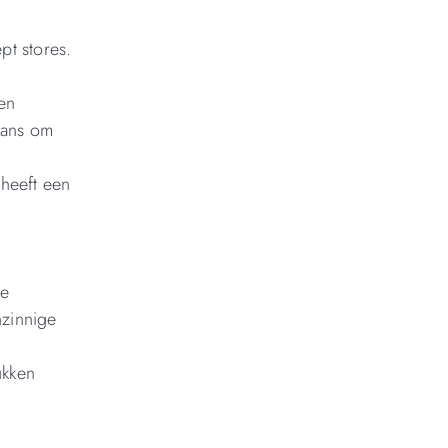
pt stores.
en
kans om
heeft een
ve
nzinnige
ukken