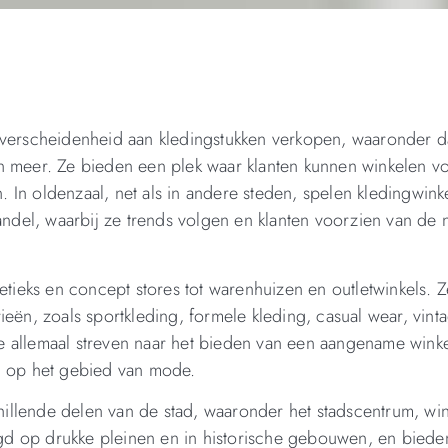
 verscheidenheid aan kledingstukken verkopen, waaronder d
n meer. Ze bieden een plek waar klanten kunnen winkelen v
n. In oldenzaal, net als in andere steden, spelen kledingwink
handel, waarbij ze trends volgen en klanten voorzien van de 
oetieks en concept stores tot warenhuizen en outletwinkels. 
ieën, zoals sportkleding, formele kleding, casual wear, vint
e allemaal streven naar het bieden van een aangename wink
n op het gebied van mode.
chillende delen van de stad, waaronder het stadscentrum, win
tigd op drukke pleinen en in historische gebouwen, en bied