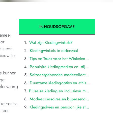
INHOUDSOPGAVE
ames-,
oor
Wat zijn Kledingwinkels?
els een
Kledingwinkels in oldenzaal
nieuwste
Tips en Trucs voor het Winkelen in oldenzaal
Populaire kledingmerken en -stijlen verkrijgbaar bij kledingwinkels in oldenzaal
Ze kunnen
Seizoensgebonden modecollecties bij lokale kledingwinkels in oldenzaal
age
Duurzame kledingopties en ethische merken in oldenzaalse kledingwinkels
elervaring
Plus-size kleding en inclusieve modekeuzes in oldenzaalse kledingwinkels
Mode-accessoires en bijpassende items verkrijgbaar bij kledingwinkels in oldenzaal
kelcentra,
Kledingadvies en persoonlijke stylingdiensten aangeboden door kledingwinkels in oldenzaal
en een