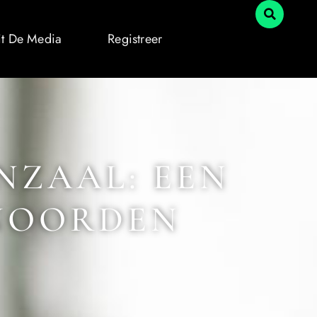
it De Media
Registreer
NZAAL: EEN
 NOORDEN
4