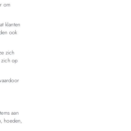
ar om
at klanten
eden ook
ze zich
 zich op
 waardoor
items aan
n, hoeden,