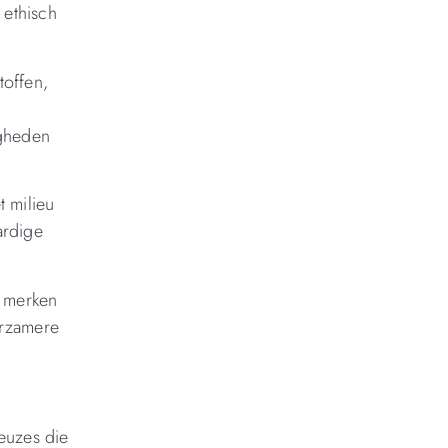
 ethisch
toffen,
igheden
 milieu
ardige
e merken
urzamere
keuzes die