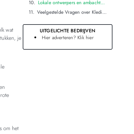
Lokale ontwerpers en ambachtelijke kledingstukken bij Groningse boetieks en kledingwinkels
Veelgestelde Vragen over Kledingwinkels in oldenzaal
lk wat
UITGELICHTE BEDRIJVEN
Hier adverteren? Klik hier
tukken, je
le
ven
rote
cs om het