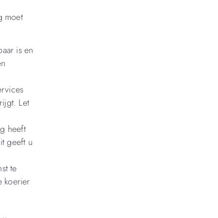
ng moet
baar is en
en
ervices
ijgt. Let
ng heeft
t geeft u
st te
e koerier