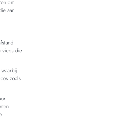
eren om
die aan
afstand
rvices die
 waarbij
ices zoals
oor
anten
e