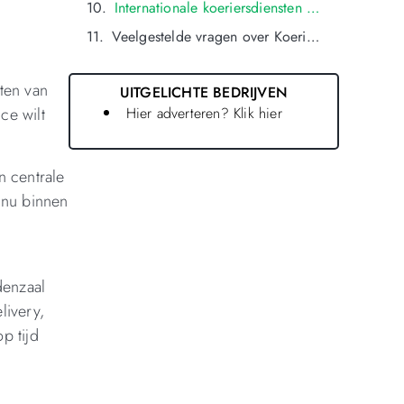
Internationale koeriersdiensten vanuit oldenzaal
.
Veelgestelde vragen over Koerier in oldenzaal
ten van
UITGELICHTE BEDRIJVEN
Hier adverteren? Klik hier
ce wilt
n centrale
 nu binnen
denzaal
livery,
p tijd