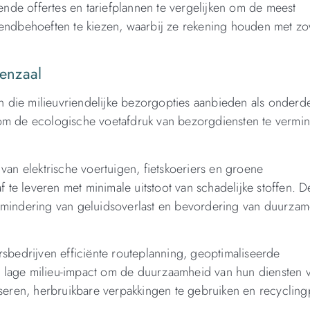
lende offertes en tariefplannen te vergelijken om de meest
zendbehoeften te kiezen, waarbij ze rekening houden met z
denzaal
en die milieuvriendelijke bezorgopties aanbieden als onderd
 om de ecologische voetafdruk van bezorgdiensten te vermi
van elektrische voertuigen, fietskoeriers en groene
te leveren met minimale uitstoot van schadelijke stoffen. D
ermindering van geluidsoverlast en bevordering van duurza
rsbedrijven efficiënte routeplanning, geoptimaliseerde
 lage milieu-impact om de duurzaamheid van hun diensten v
iseren, herbruikbare verpakkingen te gebruiken en recyclingp