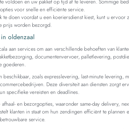
en te voldoen en uw pakket op tijd af te leveren. Sommige bed
pties voor snelle en efficiënte service.
 te doen voordat u een koeriersdienst kiest, kunt u ervoor 
ke prijs worden bezorgd.
 in oldenzaal
ala aan services om aan verschillende behoeften van klante
kketbezorging, documentenvervoer, palletlevering, postdi
le goederen.
n beschikbaar, zoals expresslevering, last-minute levering, 
-commercebedrijven. Deze diversiteit aan diensten zorgt er
hun specifieke vereisten en deadlines.
 afhaal- en bezorgopties, waaronder same-day delivery, nex
 stelt klanten in staat om hun zendingen efficiënt te plannen 
n betrouwbare service.