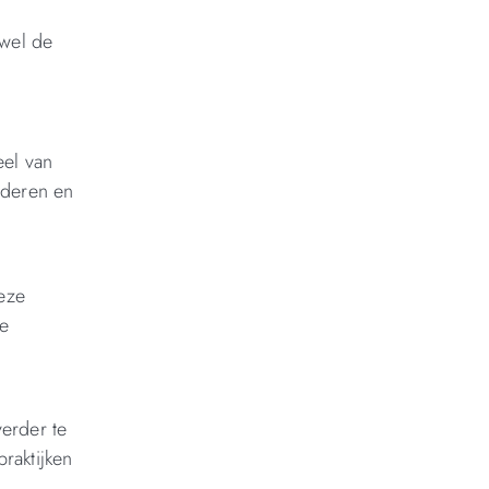
owel de
eel van
nderen en
eze
me
erder te
raktijken