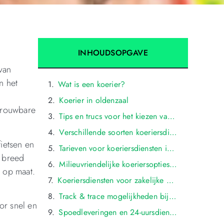
INHOUDSOPGAVE
van
n het
Wat is een koerier?
Koerier in oldenzaal
etrouwbare
Tips en trucs voor het kiezen van een koeriersdienst
Verschillende soorten koeriersdiensten in oldenzaal
ietsen en
Tarieven voor koeriersdiensten in oldenzaal
n breed
Milieuvriendelijke koeriersopties in oldenzaal
n op maat.
Koeriersdiensten voor zakelijke behoeften in oldenzaal
Track & trace mogelijkheden bij koeriers in oldenzaal
or snel en
Spoedleveringen en 24-uursdiensten bij koeriers in oldenzaal