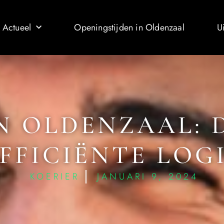
 Actueel
Openingstijden in Oldenzaal
U
N OLDENZAAL: 
FFICIËNTE LOG
KOERIER
JANUARI 9, 2024