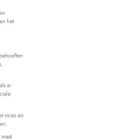
een
en het
 behoeften
n,
ls e-
ciale
services en
ren.
p maat