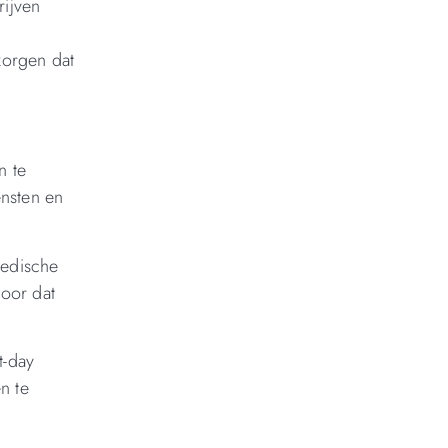
rijven
zorgen dat
n te
ensten en
medische
voor dat
t-day
en te