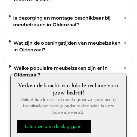
Is bezorging en montage beschikbaar bij
▼
meubelzaken in Oldenzaal?
Wat zijn de openingstijden van meubelzaken
▼
in Oldenzaal?
Welke populaire meubelzaken zijn er in
▼
Oldenzaal?
Verken de kracht van lokale reclame voor
jouw bedrijf!
Ontdek hoe lokale reclame de groei van jouw bedrijf
kan stimuleren door je onder te dompelen in deze
boeiende wereld.
Laten we aan de slag gaan!