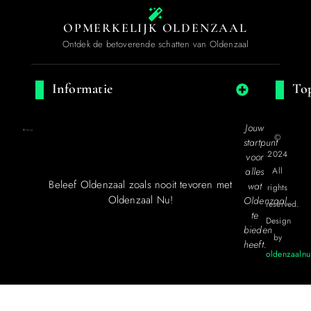
OPMERKELIJK OLDENZAAL
Ontdek de betoverende schatten van Oldenzaal
Informatie
Top
Jouw
©
startpunt
2024
voor
alles
All
Beleef Oldenzaal zoals nooit tevoren met
wat
rights
Oldenzaal Nu!
Oldenzaal
reserved.
te
Design
bieden
by
heeft.
oldenzaalnu