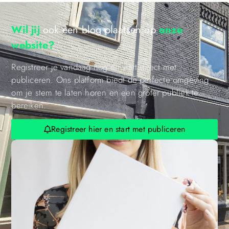
Wil jij
ook een blog plaatsen op
onze
website?
Registreer je vandaag nog en start direct met
publiceren. Ons platform biedt de perfecte omgeving
om je stem te laten horen en een groter publiek te
bereiken.
Registreer hier en start met publiceren