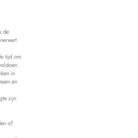
s de
enereert
e tijd om
voldoen.
nken in
 team en
te zijn
en of
.