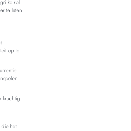
rijke rol
r te laten
t
eit op te
rrentie.
inspelen
 krachtig
 die het