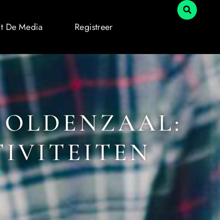
it De Media
Registreer
 OLDENZAAL:
TIVITEITEN
4