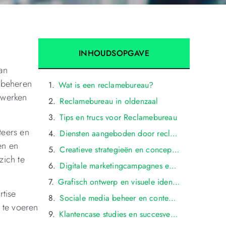
INHOUDSOPGAVE
an
t beheren
Wat is een reclamebureau?
s werken
Reclamebureau in oldenzaal
Tips en trucs voor Reclamebureau
teers en
Diensten aangeboden door reclamebureaus in oldenzaal
en en
Creatieve strategieën en conceptontwikkeling bij reclamebureaus in oldenzaal
zich te
Digitale marketingcampagnes en online advertentiestrategieën in oldenzaal
Grafisch ontwerp en visuele identiteit ontwikkeld door reclamebureaus in oldenzaal
rtise
Sociale media beheer en contentcreatie door reclamebureaus in oldenzaal
 te voeren
Klantencase studies en succesverhalen van reclamecampagnes in oldenzaal