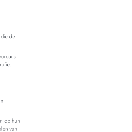
 die de
bureaus
afie,
en
en op hun
alen van