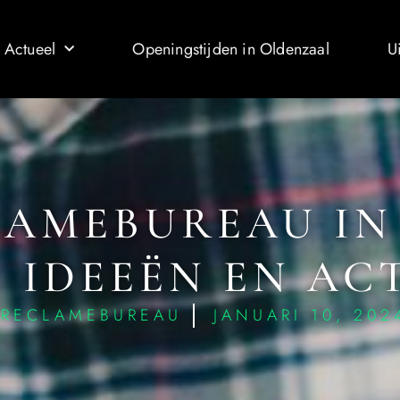
 Actueel
Openingstijden in Oldenzaal
U
LAMEBUREAU IN
 IDEEËN EN AC
RECLAMEBUREAU
JANUARI 10, 202