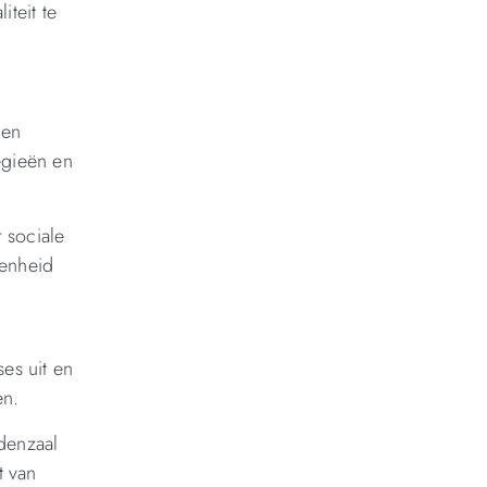
iteit te
 en
egieën en
 sociale
kenheid
es uit en
en.
denzaal
t van