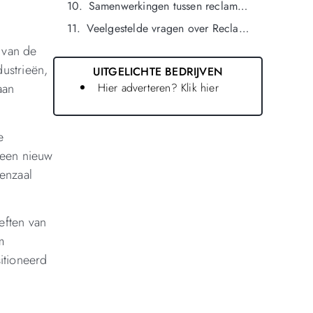
Samenwerkingen tussen reclamebureaus en lokale bedrijven in oldenzaal
Veelgestelde vragen over Reclamebureau in oldenzaal
 van de
ustrieën,
UITGELICHTE BEDRIJVEN
Hier adverteren? Klik hier
aan
e
 een nieuw
enzaal
eften van
m
itioneerd