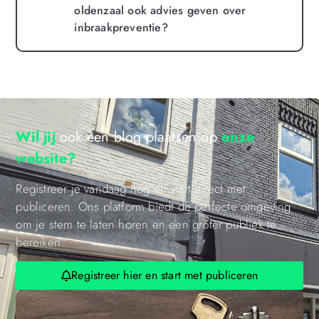
oldenzaal ook advies geven over
inbraakpreventie?
Wil jij
ook een blog plaatsen op
onze
website?
Registreer je vandaag nog en start direct met
publiceren. Ons platform biedt de perfecte omgeving
om je stem te laten horen en een groter publiek te
bereiken.
Registreer hier en start met publiceren