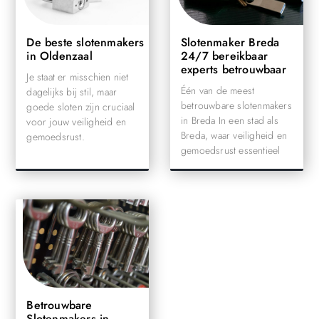
De beste slotenmakers
Slotenmaker Breda
in Oldenzaal
24/7 bereikbaar
experts betrouwbaar
Je staat er misschien niet
Één van de meest
dagelijks bij stil, maar
betrouwbare slotenmakers
goede sloten zijn cruciaal
in Breda In een stad als
voor jouw veiligheid en
Breda, waar veiligheid en
gemoedsrust.
gemoedsrust essentieel
Betrouwbare
Slotenmakers in