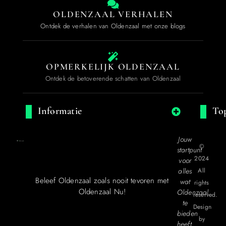
OLDENZAAL VERHALEN
Ontdek de verhalen van Oldenzaal met onze blogs
OPMERKELIJK OLDENZAAL
Ontdek de betoverende schatten van Oldenzaal
Informatie
Top
Jouw
©
startpunt
2024
voor
alles
All
Beleef Oldenzaal zoals nooit tevoren met
wat
rights
Oldenzaal Nu!
Oldenzaal
reserved.
te
Design
bieden
by
heeft.