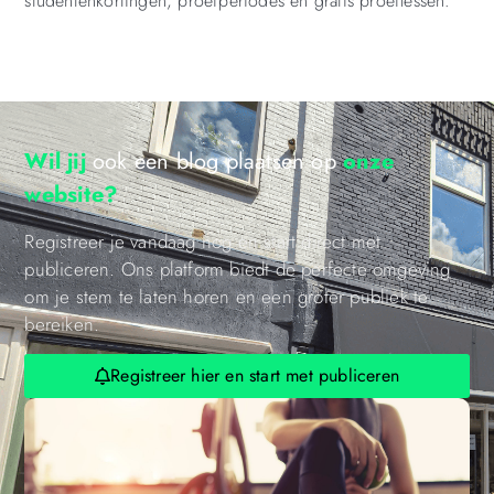
studentenkortingen, proefperiodes en gratis proeflessen.
Wil jij
ook een blog plaatsen op
onze
website?
Registreer je vandaag nog en start direct met
publiceren. Ons platform biedt de perfecte omgeving
om je stem te laten horen en een groter publiek te
bereiken.
Registreer hier en start met publiceren