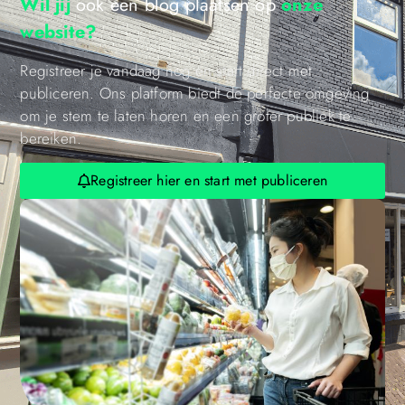
Wil jij
ook een blog plaatsen op
onze
website?
Registreer je vandaag nog en start direct met
publiceren. Ons platform biedt de perfecte omgeving
om je stem te laten horen en een groter publiek te
bereiken.
Registreer hier en start met publiceren