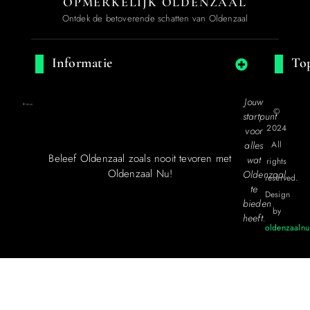
OPMERKELIJK OLDENZAAL
Ontdek de betoverende schatten van Oldenzaal
Informatie
Top
Jouw
©
startpunt
2024
voor
alles
All
Beleef Oldenzaal zoals nooit tevoren met
wat
rights
Oldenzaal Nu!
Oldenzaal
reserved.
te
Design
bieden
by
heeft.
oldenzaalnu