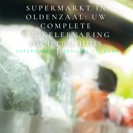
SUPERMARKT IN
OLDENZAAL: UW
COMPLETE
WINKELERVARING
DICHTBIJ HUIS
SUPERMARKT
JANUARI 11, 2024