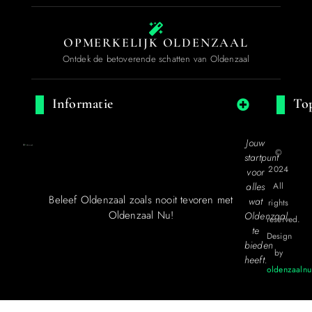
OPMERKELIJK OLDENZAAL
Ontdek de betoverende schatten van Oldenzaal
Informatie
Top
Jouw
©
startpunt
2024
voor
alles
All
Beleef Oldenzaal zoals nooit tevoren met
wat
rights
Oldenzaal Nu!
Oldenzaal
reserved.
te
Design
bieden
by
heeft.
oldenzaalnu