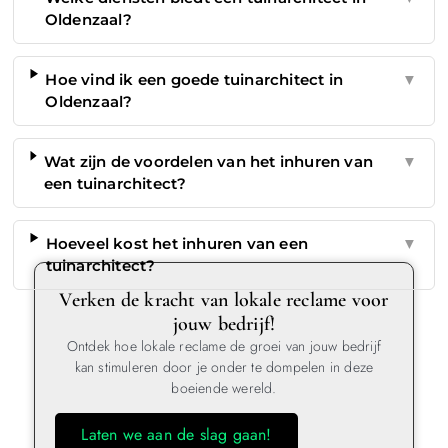
Oldenzaal?
Hoe vind ik een goede tuinarchitect in
▼
Oldenzaal?
Wat zijn de voordelen van het inhuren van
▼
een tuinarchitect?
Hoeveel kost het inhuren van een
▼
tuinarchitect?
Verken de kracht van lokale reclame voor
jouw bedrijf!
Ontdek hoe lokale reclame de groei van jouw bedrijf
kan stimuleren door je onder te dompelen in deze
boeiende wereld.
Laten we aan de slag gaan!