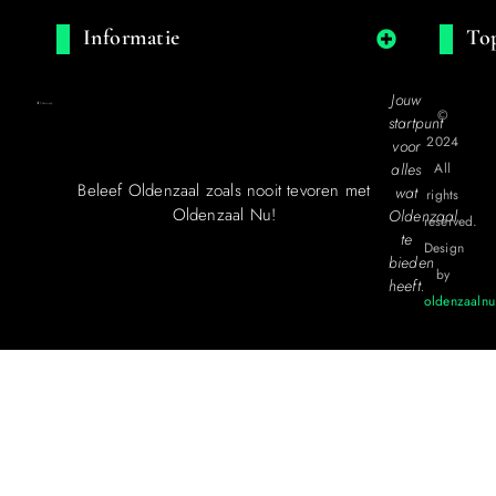
Informatie
Top
Jouw
©
startpunt
2024
voor
alles
All
Beleef Oldenzaal zoals nooit tevoren met
wat
rights
Oldenzaal Nu!
Oldenzaal
reserved.
te
Design
bieden
by
heeft.
oldenzaalnu