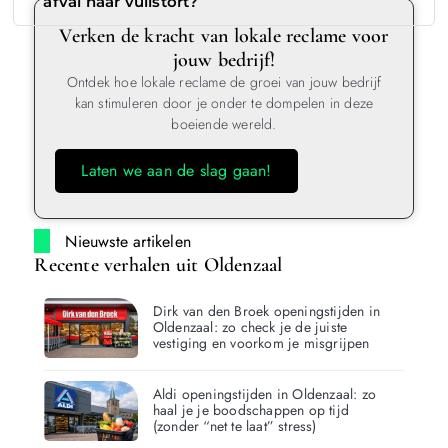
afval naar vuilstort?
Verken de kracht van lokale reclame voor
jouw bedrijf!
Ontdek hoe lokale reclame de groei van jouw bedrijf
kan stimuleren door je onder te dompelen in deze
boeiende wereld.
Laten we aan de slag gaan!
Nieuwste artikelen
Recente verhalen uit Oldenzaal
Dirk van den Broek openingstijden in
Oldenzaal: zo check je de juiste
vestiging en voorkom je misgrijpen
Aldi openingstijden in Oldenzaal: zo
haal je je boodschappen op tijd
(zonder “net te laat” stress)