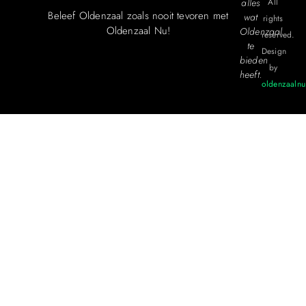
alles
All
Beleef Oldenzaal zoals nooit tevoren met
wat
rights
Oldenzaal Nu!
Oldenzaal
reserved.
te
Design
bieden
by
heeft.
oldenzaalnu