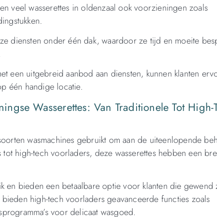
en veel wasserettes in oldenzaal ook voorzieningen zoals
edingstukken.
eze diensten onder één dak, waardoor ze tijd en moeite bes
.
met een uitgebreid aanbod aan diensten, kunnen klanten erv
p één handige locatie.
ngse Wasserettes: Van Traditionele Tot High-
e soorten wasmachines gebruikt om aan de uiteenlopende be
rs tot high-tech voorladers, deze wasserettes hebben een br
ik en bieden een betaalbare optie voor klanten die gewend z
 bieden high-tech voorladers geavanceerde functies zoals
asprogramma’s voor delicaat wasgoed.