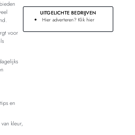
nbieden
veel
UITGELICHTE BEDRIJVEN
Hier adverteren? Klik hier
nd.
rgt voor
ls
agelijks
en
tips en
 van kleur,