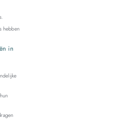
s.
es hebben
ën in
ndelijke
 hun
jdragen