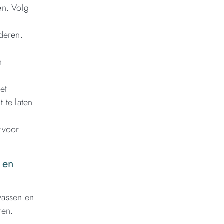
en. Volg
deren.
n
et
t te laten
rvoor
 en
wassen en
ten.