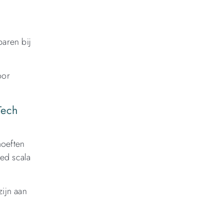
paren bij
oor
Tech
hoeften
eed scala
ijn aan