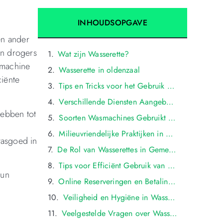
INHOUDSOPGAVE
en ander
en drogers
Wat zijn Wasserette?
smachine
Wasserette in oldenzaal
ciënte
Tips en Tricks voor het Gebruik van Wasserette
Verschillende Diensten Aangeboden door Wasserettes in oldenzaal: Wassen, Drogen en Vouwen
hebben tot
Soorten Wasmachines Gebruikt in Groningse Wasserettes: Van Traditionele Tot High-Tech Opties
Milieuvriendelijke Praktijken in Wasserettes: Water- en Energiebesparingstechnologieën in oldenzaal
wasgoed in
De Rol van Wasserettes in Gemeenschappen: Sociale Impact en Lokale Samenwerkingen in oldenzaal
Tips voor Efficiënt Gebruik van Wasserettes: Hoe Je Tijd en Geld Kunt Besparen in oldenzaal
hun
Online Reserveringen en Betalingen bij Wasserettes: Gemakkelijke Planning en Transacties in oldenzaal
Veiligheid en Hygiëne in Wasserettes: Maatregelen Om Een Schone en Veilige Omgeving Te Handhaven in oldenzaal
Veelgestelde Vragen over Wasserettes in oldenzaal