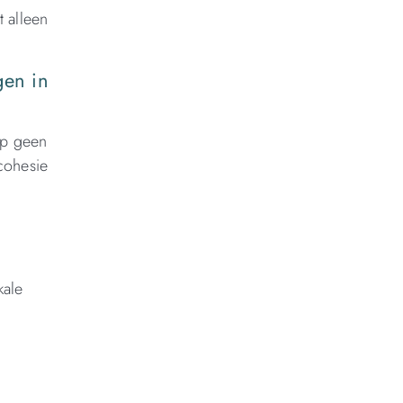
t alleen
gen in
op geen
 cohesie
kale