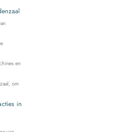
denzaal
van
:
te
achines en
nzaal, om
cties in
,
oe van