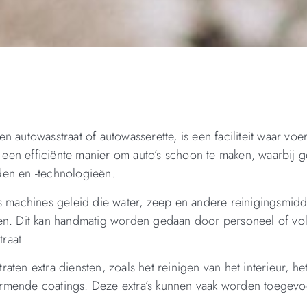
n autowasstraat of autowasserette, is een faciliteit waar voe
en efficiënte manier om auto’s schoon te maken, waarbij g
den en -technologieën.
ks machines geleid die water, zeep en andere reinigingsmid
gen. Dit kan handmatig worden gedaan door personeel of vol
traat.
ten extra diensten, zoals het reinigen van het interieur, he
ermende coatings. Deze extra’s kunnen vaak worden toegev