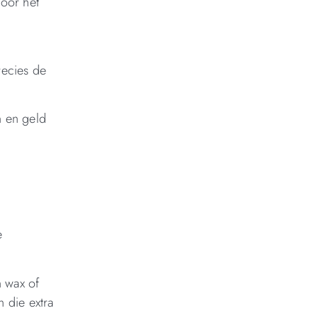
voor het
recies de
n en geld
e
n wax of
 die extra