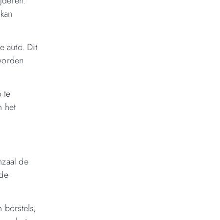
jderen.
 kan
 auto. Dit
 worden
 te
n het
nzaal de
 de
 borstels,