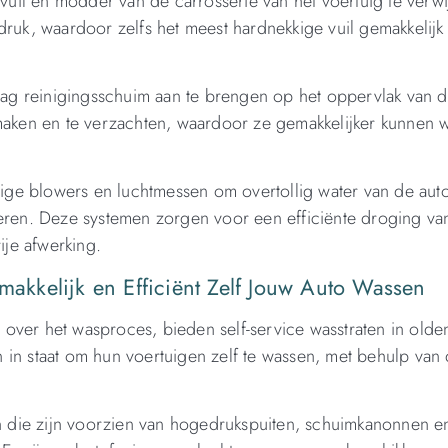
uil en modder van de carrosserie van het voertuig te verwi
druk, waardoor zelfs het meest hardnekkige vuil gemakkelijk
g reinigingsschuim aan te brengen op het oppervlak van de
 maken en te verzachten, waardoor ze gemakkelijker kunnen
ge blowers en luchtmessen om overtollig water van de auto
deren. Deze systemen zorgen voor een efficiënte droging va
ije afwerking.
emakkelijk en Efficiënt Zelf Jouw Auto Wassen
over het wasproces, bieden self-service wasstraten in olde
ten in staat om hun voertuigen zelf te wassen, met behulp van
en die zijn voorzien van hogedrukspuiten, schuimkanonnen en