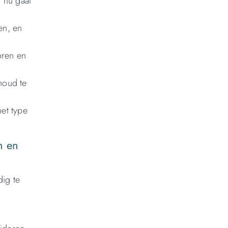
t nu gaat
en, en
oren en
houd te
et type
n en
ig te