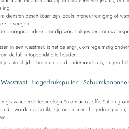
amma dat het beste past bij de behoeften van je auto, of he
ling.
tra diensten beschikbaar zijn, zoals interieurreiniging of wax
toe te voegen.
 de droogprocedure grondig wordt uitgevoerd om watersp
ssen in een wasstraat, is het belangrijk om regelmatig onder
, om de lak in topconditie te houden.
at je auto altijd schoon en goed onderhouden is, ongeacht h
e Wasstraat: Hogedrukspuiten, Schuimkanonne
an geavanceerde technologieën om auto’s efficiënt en grond
ten die worden gebruikt, zijn onder meer hogedrukspuiten,
em.