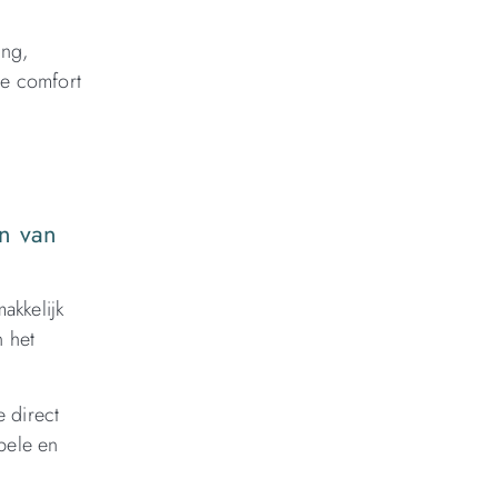
ing,
le comfort
en van
akkelijk
n het
e direct
pele en