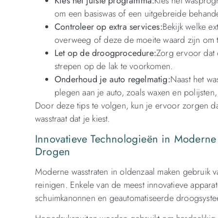
Kies het juiste programma:
Kies het wasprogr
om een basiswas of een uitgebreide behande
Controleer op extra services:
Bekijk welke ex
overweeg of deze de moeite waard zijn om 
Let op de droogprocedure:
Zorg ervoor dat
strepen op de lak te voorkomen.
Onderhoud je auto regelmatig:
Naast het wa
plegen aan je auto, zoals waxen en polijsten
Door deze tips te volgen, kun je ervoor zorgen d
wasstraat dat je kiest.
Innovatieve Technologieën in Modern
Drogen
Moderne wasstraten in oldenzaal maken gebruik v
reinigen. Enkele van de meest innovatieve appara
schuimkanonnen en geautomatiseerde droogsyste