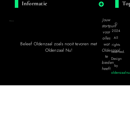
Informatie
Top
Jouw
©
startpunt
2024
voor
alles
All
Beleef Oldenzaal zoals nooit tevoren met
wat
rights
Oldenzaal Nu!
Oldenzaal
reserved.
te
Design
bieden
by
heeft.
oldenzaalnu