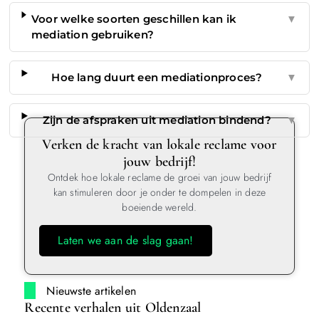
Voor welke soorten geschillen kan ik
▼
mediation gebruiken?
Hoe lang duurt een mediationproces?
▼
Zijn de afspraken uit mediation bindend?
▼
Verken de kracht van lokale reclame voor
jouw bedrijf!
Ontdek hoe lokale reclame de groei van jouw bedrijf
kan stimuleren door je onder te dompelen in deze
boeiende wereld.
Laten we aan de slag gaan!
Nieuwste artikelen
Recente verhalen uit Oldenzaal