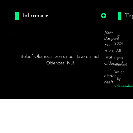
Informatie
Top
Jouw
©
startpunt
2024
voor
alles
All
Beleef Oldenzaal zoals nooit tevoren met
wat
rights
Oldenzaal Nu!
Oldenzaal
reserved.
te
Design
bieden
by
heeft.
oldenzaalnu